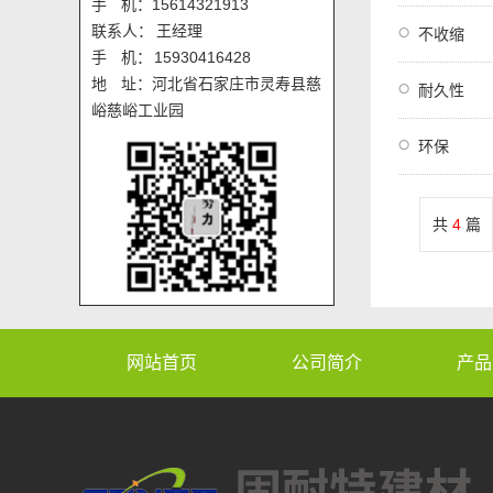
手 机：15614321913
联系人： 王经理
不收缩
手 机： 15930416428
地 址：河北省石家庄市灵寿县慈
耐久性
峪慈峪工业园
环保
共
4
篇
网站首页
公司简介
产品