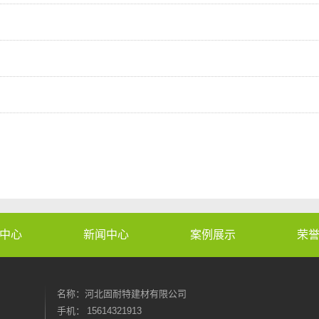
中心
新闻中心
案例展示
荣
名称：河北固耐特建材有限公司
手机： 15614321913